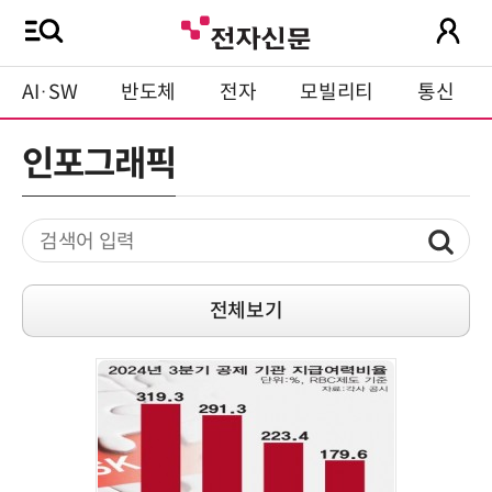
AI·SW
반도체
전자
모빌리티
통신
인포그래픽
전체보기