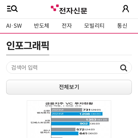
AI·SW
반도체
전자
모빌리티
통신
인포그래픽
전체보기