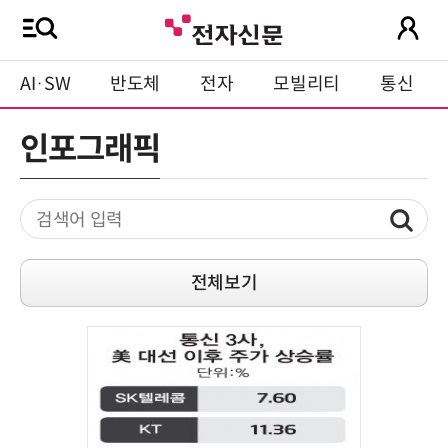
AI·SW
반도체
전자
모빌리티
통신
인포그래픽
전체보기