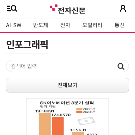
AI·SW
반도체
전자
모빌리티
통신
인포그래픽
전체보기