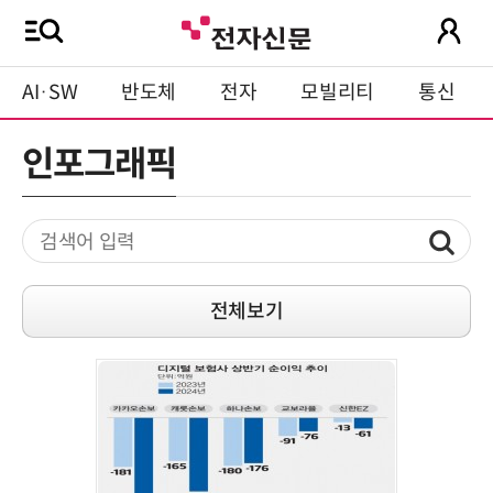
AI·SW
반도체
전자
모빌리티
통신
인포그래픽
전체보기