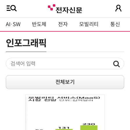
AI·SW
반도체
전자
모빌리티
통신
인포그래픽
전체보기