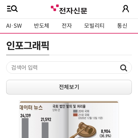
AI·SW
반도체
전자
모빌리티
통신
인포그래픽
전체보기