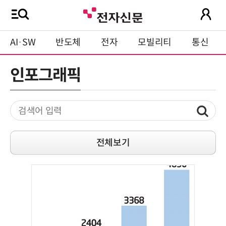
AI·SW
반도체
전자
모빌리티
통신
인포그래픽
전체보기