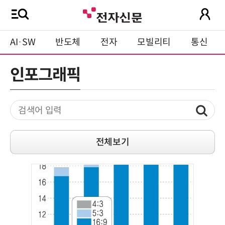
AI·SW
반도체
전자
모빌리티
통신
인포그래픽
전체보기