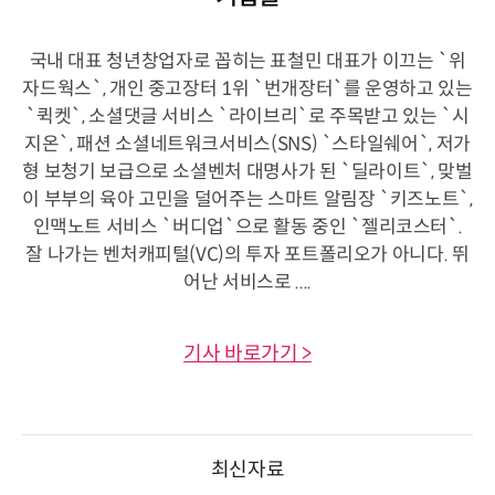
국내 대표 청년창업자로 꼽히는 표철민 대표가 이끄는 `위
자드웍스`, 개인 중고장터 1위 `번개장터`를 운영하고 있는
`퀵켓`, 소셜댓글 서비스 `라이브리`로 주목받고 있는 `시
지온`, 패션 소셜네트워크서비스(SNS) `스타일쉐어`, 저가
형 보청기 보급으로 소셜벤처 대명사가 된 `딜라이트`, 맞벌
이 부부의 육아 고민을 덜어주는 스마트 알림장 `키즈노트`,
인맥노트 서비스 `버디업`으로 활동 중인 `젤리코스터`.
잘 나가는 벤처캐피털(VC)의 투자 포트폴리오가 아니다. 뛰
어난 서비스로 ....
기사 바로가기 >
최신자료