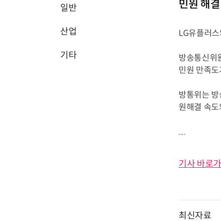
민원 해결
일반
산업
LG유플러스
기타
방송통신위원
민원 만족도가
방통위는 방
원해결 속도
....
기사 바로가
최신자료