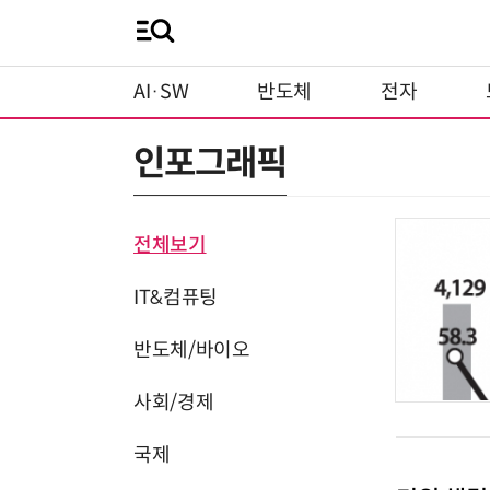
AI·SW
반도체
전자
인포그래픽
전체보기
IT&컴퓨팅
반도체/바이오
사회/경제
국제