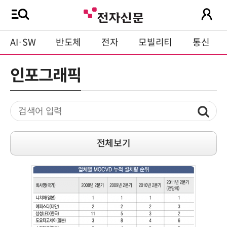
AI·SW
반도체
전자
모빌리티
통신
인포그래픽
전체보기