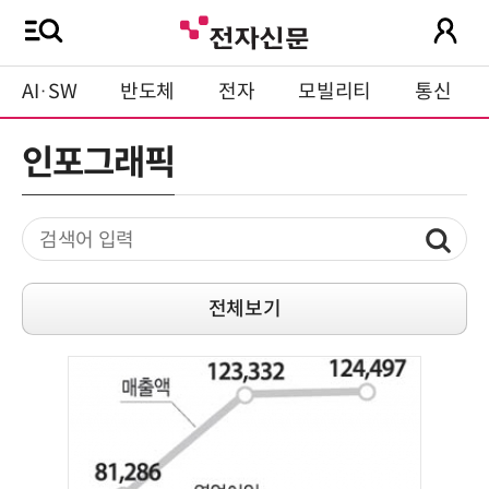
AI·SW
반도체
전자
모빌리티
통신
인포그래픽
전체보기