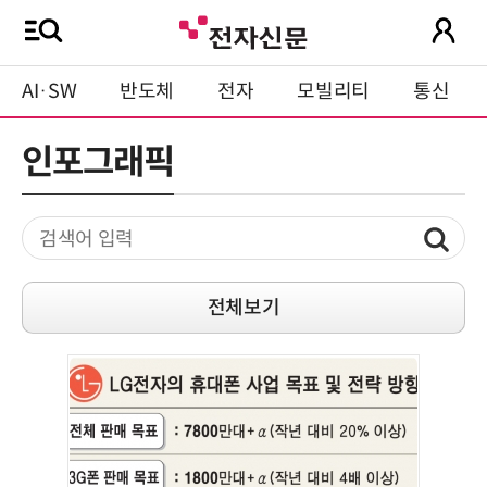
AI·SW
반도체
전자
모빌리티
통신
인포그래픽
전체보기