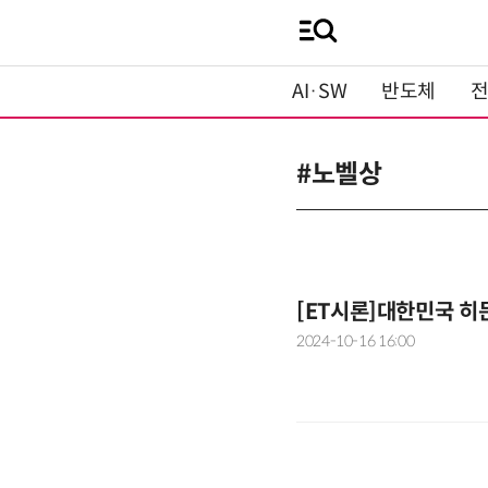
AI·SW
반도체
#노벨상
[ET시론]대한민국 히
2024-10-16 16:00