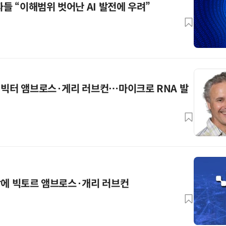
자들 “이해범위 벗어난 AI 발전에 우려”
 빅터 앰브로스·게리 러브컨…마이크로 RNA 발
상에 빅토르 앰브로스·개리 러브컨