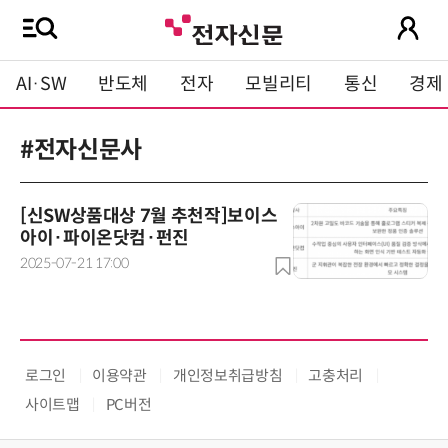
AI·SW
반도체
전자
모빌리티
통신
경제
#전자신문사
[신SW상품대상 7월 추천작]보이스
아이·파이온닷컴·펀진
2025-07-21 17:00
로그인
이용약관
개인정보취급방침
고충처리
사이트맵
PC버전