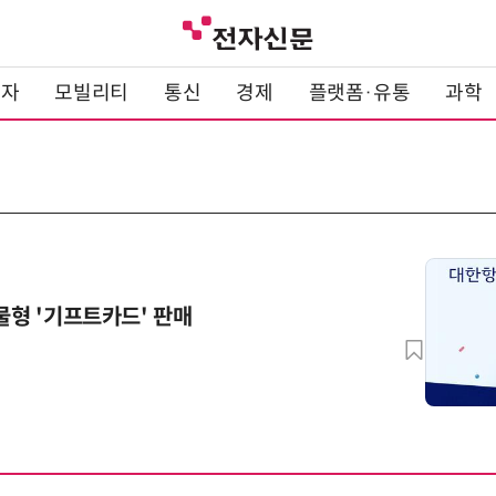
전자
모빌리티
통신
경제
플랫폼·유통
과학
물형 '기프트카드' 판매