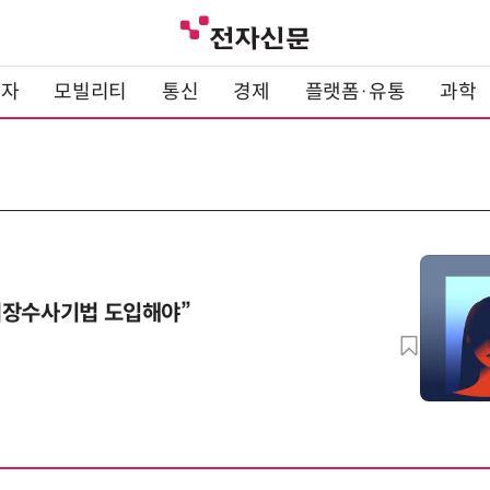
전자
모빌리티
통신
경제
플랫폼·유통
과학
위장수사기법 도입해야”