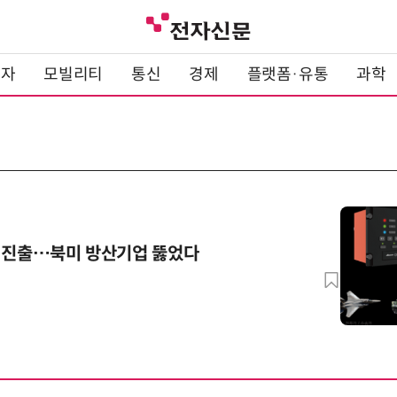
전자
모빌리티
통신
경제
플랫폼·유통
과학
장 진출…북미 방산기업 뚫었다