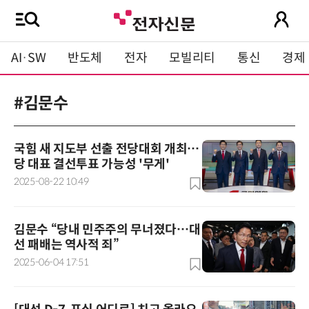
AI·SW
반도체
전자
모빌리티
통신
경제
#김문수
국힘 새 지도부 선출 전당대회 개최…
당 대표 결선투표 가능성 '무게'
2025-08-22 10:49
김문수 “당내 민주주의 무너졌다…대
선 패배는 역사적 죄”
2025-06-04 17:51