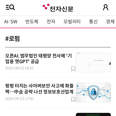
AI·SW
반도체
전자
모빌리티
통신
경제
#로펌
오픈AI, 법무법인 태평양 전사에 '기
업용 챗GPT' 공급
2026-08-05 18:35
펑펑 터지는 사이버보안 사고에 화들
짝…中企 공략 나선 정보보호산업계
2024-09-23 17:00