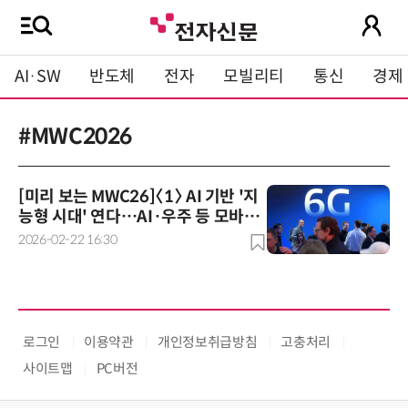
AI·SW
반도체
전자
모빌리티
통신
경제
#MWC2026
[미리 보는 MWC26]〈1〉 AI 기반 '지
능형 시대' 연다…AI·우주 등 모바일
지평 넓혀
2026-02-22 16:30
로그인
이용약관
개인정보취급방침
고충처리
사이트맵
PC버전