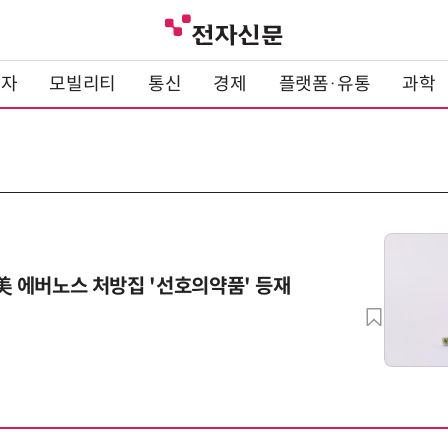
전자
모빌리티
통신
경제
플랫폼·유통
과학
 美 에버노스 처방집 '선호의약품' 등재