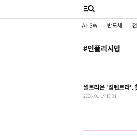
AI·SW
반도체
#인플리시맙
셀트리온 '짐펜트라',
2026-01-19 10:31