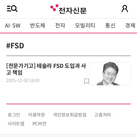
AI·SW
반도체
전자
모빌리티
통신
경제
#FSD
[전문가기고] 테슬라 FSD 도입과 사
고 책임
2025-12-30 16:00
로그인
이용약관
개인정보취급방침
고충처리
사이트맵
PC버전