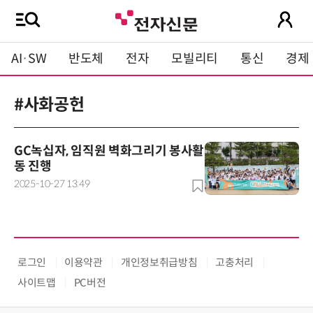
AI·SW
반도체
전자
모빌리티
통신
경제
#사화공헌
GC녹십자, 임직원 벽화그리기 봉사활
동 진행
2025-10-27 13:49
로그인
이용약관
개인정보취급방침
고충처리
사이트맵
PC버전