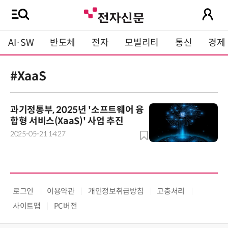
AI·SW
반도체
전자
모빌리티
통신
경제
#XaaS
과기정통부, 2025년 '소프트웨어 융
합형 서비스(XaaS)' 사업 추진
2025-05-21 14:27
로그인
이용약관
개인정보취급방침
고충처리
사이트맵
PC버전