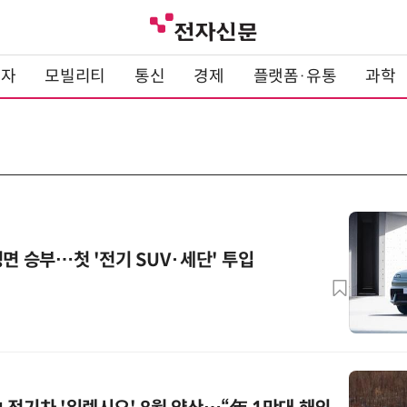
전자
모빌리티
통신
경제
플랫폼·유통
과학
면 승부…첫 '전기 SUV·세단' 투입