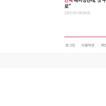
단독
베이징현대, 첫 中
로”
2025-05-08 06:00
로그인
이용약관
개