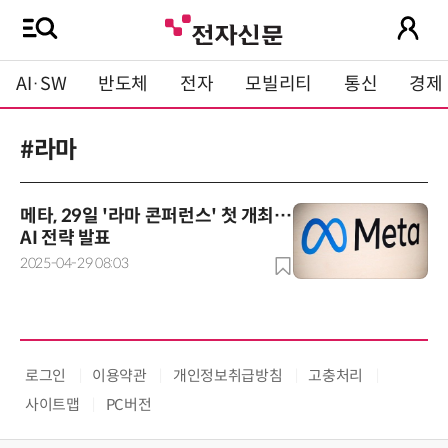
AI·SW
반도체
전자
모빌리티
통신
경제
#라마
메타, 29일 '라마 콘퍼런스' 첫 개최…
AI 전략 발표
2025-04-29 08:03
로그인
이용약관
개인정보취급방침
고충처리
사이트맵
PC버전