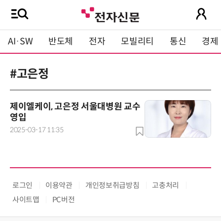
AI·SW
반도체
전자
모빌리티
통신
경제
#고은정
제이엘케이, 고은정 서울대병원 교수
영입
2025-03-17 11:35
로그인
이용약관
개인정보취급방침
고충처리
사이트맵
PC버전