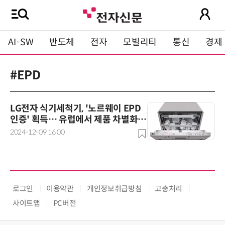
AI·SW
반도체
전자
모빌리티
통신
경제
#EPD
LG전자 식기세척기, '노르웨이 EPD
인증' 획득… 유럽에서 제품 차별화
'가속'
2024-12-09 16:00
로그인
이용약관
개인정보취급방침
고충처리
사이트맵
PC버전