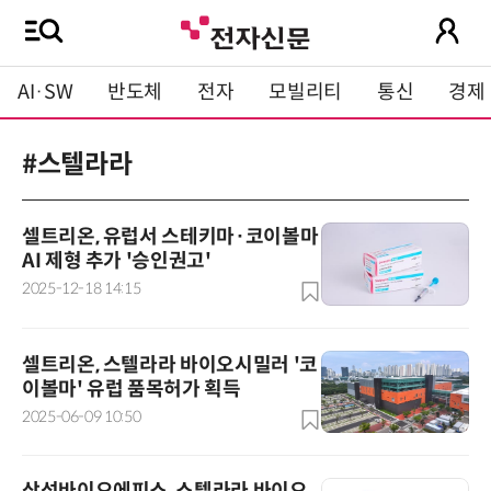
AI·SW
반도체
전자
모빌리티
통신
경제
#스텔라라
셀트리온, 유럽서 스테키마·코이볼마
AI 제형 추가 '승인권고'
2025-12-18 14:15
셀트리온, 스텔라라 바이오시밀러 '코
이볼마' 유럽 품목허가 획득
2025-06-09 10:50