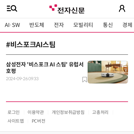
AI·SW
반도체
전자
모빌리티
통신
경제
#비스포크AI스팀
삼성전자 '비스포크 AI 스팀' 유럽서
호평
2024-09-26 09:33
로그인
이용약관
개인정보취급방침
고충처리
사이트맵
PC버전