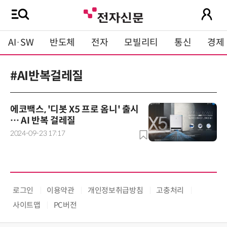
AI·SW
반도체
전자
모빌리티
통신
경제
#AI반복걸레질
에코백스, '디봇 X5 프로 옴니' 출시
… AI 반복 걸레질
2024-09-23 17:17
로그인
이용약관
개인정보취급방침
고충처리
사이트맵
PC버전