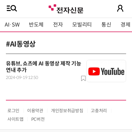
AI·SW
반도체
전자
모빌리티
통신
경제
#AI동영상
유튜브, 쇼츠에 AI 동영상 제작 기능
연내 추가
2024-09-19 12:50
로그인
이용약관
개인정보취급방침
고충처리
사이트맵
PC버전