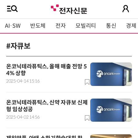
AI·SW
반도체
전자
모빌리티
통신
경제
#자큐보
온코닉테라퓨틱스, 올해 매출 전망 5
4% 상향
2025-04-14 15:16
온코닉테라퓨틱스, 신약 자큐보 신제
형 임상성공
2025-04-02 14:56