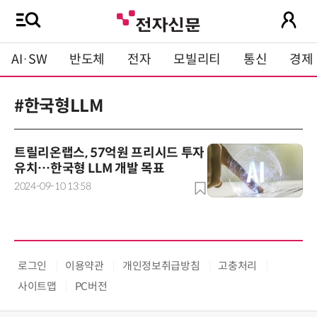
AI·SW
반도체
전자
모빌리티
통신
경제
#한국형LLM
트릴리온랩스, 57억원 프리시드 투자
유치…한국형 LLM 개발 목표
2024-09-10 13:58
로그인
이용약관
개인정보취급방침
고충처리
사이트맵
PC버전