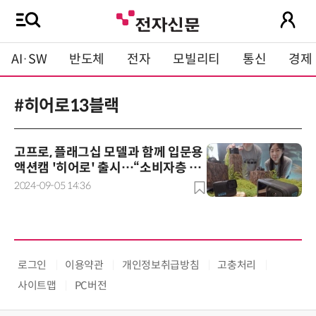
AI·SW
반도체
전자
모빌리티
통신
경제
#히어로13블랙
고프로, 플래그십 모델과 함께 입문용
액션캠 '히어로' 출시…“소비자층 확
대”
2024-09-05 14:36
로그인
이용약관
개인정보취급방침
고충처리
사이트맵
PC버전