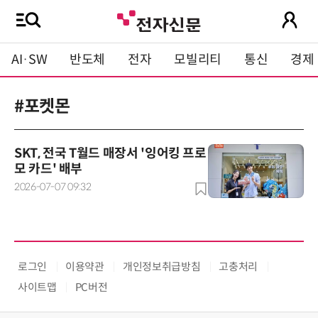
AI·SW
반도체
전자
모빌리티
통신
경제
#포켓몬
SKT, 전국 T월드 매장서 '잉어킹 프로
모 카드' 배부
2026-07-07 09:32
로그인
이용약관
개인정보취급방침
고충처리
사이트맵
PC버전