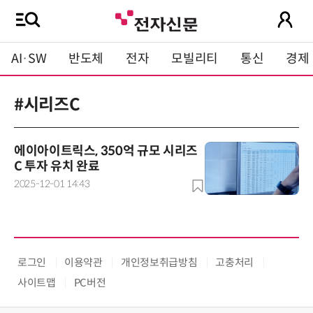
AI·SW
반도체
전자
모빌리티
통신
경제
#시리즈C
에이아이트릭스, 350억 규모 시리즈
C 투자 유치 완료
2025-12-01 14:43
로그인
이용약관
개인정보취급방침
고충처리
사이트맵
PC버전