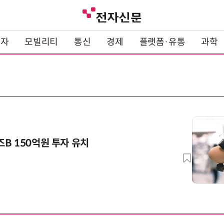
전자
모빌리티
통신
경제
플랫폼·유통
과학
B 150억원 투자 유치