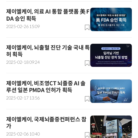
제이엘케이, 의료 AI 통합 플랫폼 美 F
DA 승인 획득
2025-02-26 15:09
제이엘케이, 뇌출혈 진단 기술 국내 특
허 획득
2025-02-18 09:24
제이엘케이, 비조영CT 뇌졸중 AI 솔
루션 일본 PMDA 인허가 획득
2025-02-17 13:56
제이엘케이, 국제뇌졸중컨퍼런스 참
가
2025-02-06 10:40