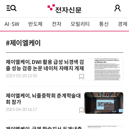
AI·SW
반도체
전자
모빌리티
통신
경제
#제이엘케이
제이엘케이, DWI 활용 급성 뇌경색 검
출 성능 검증 논문 네이처 자매지 게재
2025-05-20 12:50
제이엘케이, 뇌졸중학회 춘계학술대
회 참가
2025-04-30 16:17