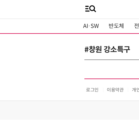
AI·SW
반도체
#창원 강소특구
로그인
이용약관
개