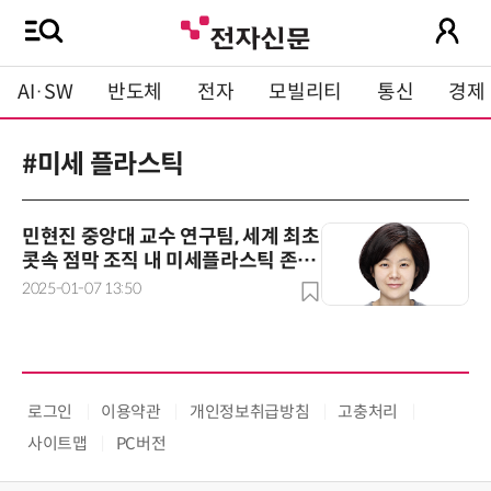
AI·SW
반도체
전자
모빌리티
통신
경제
#미세 플라스틱
민현진 중앙대 교수 연구팀, 세계 최초
콧속 점막 조직 내 미세플라스틱 존재
규명
2025-01-07 13:50
로그인
이용약관
개인정보취급방침
고충처리
사이트맵
PC버전