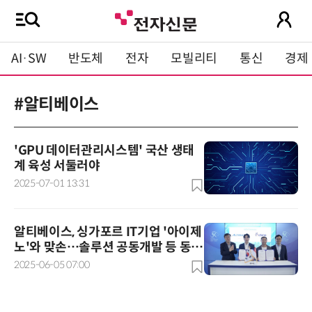
AI·SW
반도체
전자
모빌리티
통신
경제
#알티베이스
'GPU 데이터관리시스템' 국산 생태
계 육성 서둘러야
2025-07-01 13:31
알티베이스, 싱가포르 IT기업 '아이제
노'와 맞손…솔루션 공동개발 등 동남
아 시장확대 공조
2025-06-05 07:00