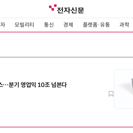
전자
모빌리티
통신
경제
플랫폼·유통
과학
스…분기 영업익 10조 넘본다