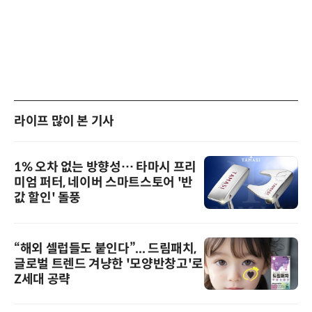
라이프 많이 본 기사
1% 오차 없는 방향성… 타마시 프리
미엄 퍼터, 네이버 스마트스토어 '반
값 할인' 돌풍
“해외 셀럽들도 붙인다”... 드림패치,
글로벌 트렌드 겨냥한 '모양반창고'로
Z세대 공략