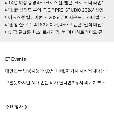
14년 여정 총망라…크로스진, 팬콘 '크로스 더 라인'
탑, 新 브랜드 투어 'T.O.P PRE-STUDIO 2026' 선언
어워즈형 릴레이콘…'2026 슈퍼사운드 페스티벌', 10月 개최
'흥행 질주' 계속! 82메이저, 마카오 팬콘 '전석 매진'
K-팝 걸그룹 최초! 르세라핌, 美 '아이하트라디오 뮤직 페스티벌' 뜬다
ET Events
대한민국 인공지능과 UX의 미래, 여기서 시작됩니다! UX Korea 2026 - Fall 9월 2일 개최
그럴듯하지만 AI가 만든 티가 난다면? 유저 리서치부터 배포까지! (9/15)
주요 행사
❯