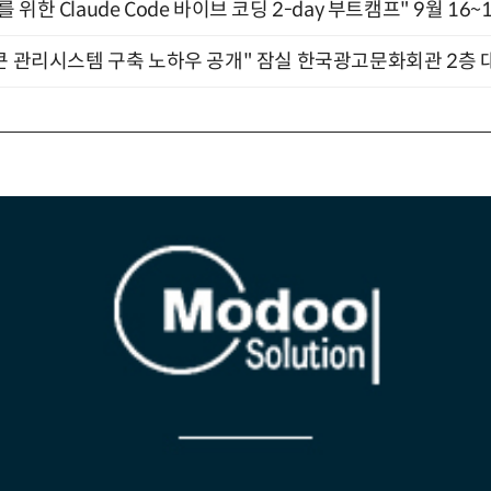
위한 Claude Code 바이브 코딩 2-day 부트캠프" 9월 16~
큰 관리시스템 구축 노하우 공개" 잠실 한국광고문화회관 2층 대회