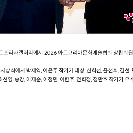
아트프라자갤러리에서 2026 아트코리아문화예술협회 창립회원
시상식에서 박재익, 이윤주 작가가 대상, 신희선, 윤선희, 김선,
 소선영, 송강, 이재순, 이정민, 이한주, 전희정, 정만호 작가가 