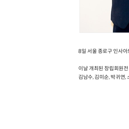
8일 서울 종로구 인사
이날 개최된 창립회원전 
김남수, 김미순, 박귀연,