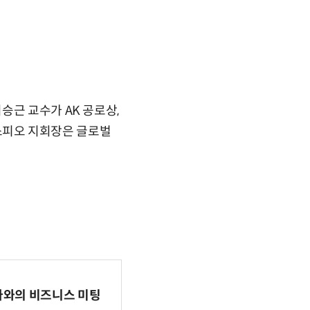
승근 교수가 AK 공로상,
 소피오 지회장은 글로벌
파마와의 비즈니스 미팅