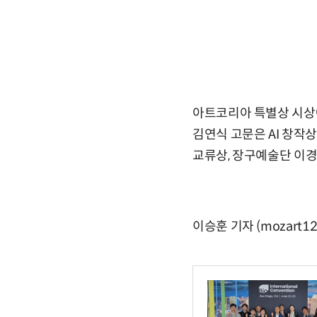
아트코리아 특별상 시상에
김연식 고문은 AI 창작상
교류상, 장구예술단 이
이승훈 기자 (mozart12