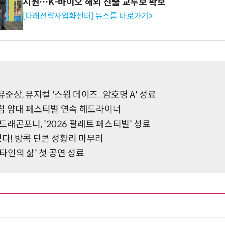
지원…K-바이오 해외 진출 교두보 확보
[다래전략사업화센터] 뉴스룸 바로가기>
상, 뮤지컬 '스윙 데이즈_암호명 A' 성료
 유럽 양대 페스티벌 연속 헤드라이너
래곤포니, '2026 팔레트 페스티벌' 성료
궜다! 방콕 단콘 성황리 마무리
인의 삶' 첫 공연 성료