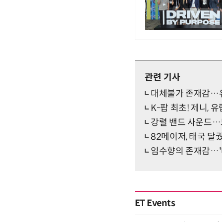
관련 기사
대체불가 존재감…유준
K-팝 최초! 제니,
강렬 밴드 사운드…드
82메이저, 태국 달
임수향의 존재감…'타
ET Events