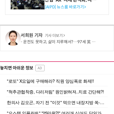
재산처 1호 AI IP데이터분석
[AIPD] 뉴스룸 바로가기>
사 탄생
서희원 기자
기사 더보기
운전도 못하고, 삶이 지루해서?…97세 英 할머니, 비행기 날개에 매달렸다
놓치면 아쉬운 정보
AD