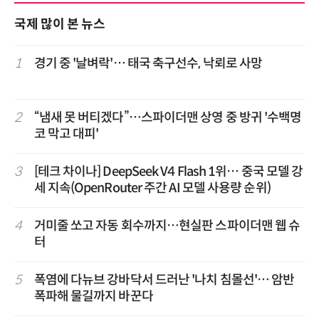
국제 많이 본 뉴스
1
경기 중 '날벼락'… 태국 축구선수, 낙뢰로 사망
2
“냄새 못 버티겠다”…스파이더맨 상영 중 방귀 '수백명
코 막고 대피'
3
[테크 차이나] DeepSeek V4 Flash 1위… 중국 모델 강
세 지속(OpenRouter 주간 AI 모델 사용량 순위)
4
거미줄 쏘고 자동 회수까지…현실판 스파이더맨 웹 슈
터
5
폭염에 다뉴브 강바닥서 드러난 '나치 침몰선'… 암반
폭파해 물길까지 바꾼다