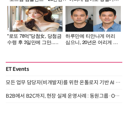
ET Events
모든 업무 담당자(비개발자)를 위한 온톨로지 기반 AI 지식체계 설계 1-day 워크숍 8월 20일 개최
B2B에서 B2C까지, 현장 실제 운영사례 : 동원그룹·OCI·다이닝브랜즈그룹·당근 (8/27)