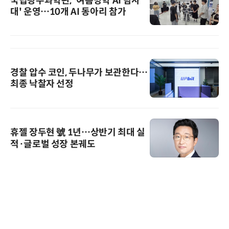
국립광주과학관, '여름방학 AI 탐사
대' 운영…10개 AI 동아리 참가
경찰 압수 코인, 두나무가 보관한다…
최종 낙찰자 선정
휴젤 장두현 號 1년…상반기 최대 실
적·글로벌 성장 본궤도