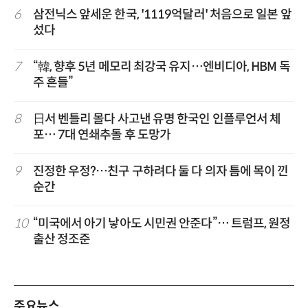
6
삼전닉스 앞세운 한국, '1119억달러' 처음으로 일본 앞
섰다
7
“韓, 향후 5년 메모리 최강국 유지…엔비디아, HBM 독
주 흔들”
8
日서 벤틀리 몰다 사고낸 유명 한국인 인플루언서 체
포… 7대 연쇄추돌 후 도망가
9
진정한 우정?…친구 구하려다 둘 다 의자 틈에 목이 낀
순간
10
“미국에서 아기 낳아도 시민권 안준다”… 트럼프, 원정
출산 정조준
주요뉴스