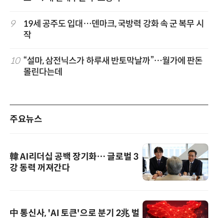
9
19세 공주도 입대…덴마크, 국방력 강화 속 군 복무 시
작
10
“설마, 삼전닉스가 하루새 반토막날까”…월가에 판돈
몰린다는데
주요뉴스
韓 AI리더십 공백 장기화… 글로벌 3
강 동력 꺼져간다
中 통신사, 'AI 토큰'으로 분기 2兆 벌