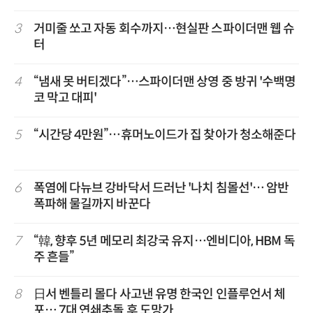
3
거미줄 쏘고 자동 회수까지…현실판 스파이더맨 웹 슈
터
4
“냄새 못 버티겠다”…스파이더맨 상영 중 방귀 '수백명
코 막고 대피'
5
“시간당 4만원”…휴머노이드가 집 찾아가 청소해준다
6
폭염에 다뉴브 강바닥서 드러난 '나치 침몰선'… 암반
폭파해 물길까지 바꾼다
7
“韓, 향후 5년 메모리 최강국 유지…엔비디아, HBM 독
주 흔들”
8
日서 벤틀리 몰다 사고낸 유명 한국인 인플루언서 체
포… 7대 연쇄추돌 후 도망가