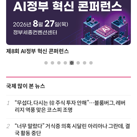
제8회 AI정부 혁신 콘퍼런스
국제 많이 본 뉴스
1
“무섭다, 다시는 韓 주식 투자 안해”…블룸버그, 레버
리지 역풍 맞은 코스피 조명
2
“너무 말랐다” 거식증 의혹 시달린 아리아나 그란데, 결
국 활동 중단