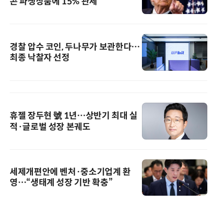
콘 파생상품에 15% 관세
경찰 압수 코인, 두나무가 보관한다…
최종 낙찰자 선정
휴젤 장두현 號 1년…상반기 최대 실
적·글로벌 성장 본궤도
세제개편안에 벤처·중소기업계 환
영…“생태계 성장 기반 확충”