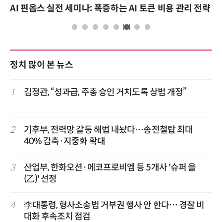
AI 핀옵스 실전 세미나: 폭증하는 AI 토큰 비용 관리 전략
정치 많이 본 뉴스
1
김정관, “성과급, 주총 승인 거치도록 상법 개정”
2
기후부, 전력망 갈등 해법 내놨다…송전철탑 최대
40% 감축·지중화 확대
3
산업부, 한화오션·에코프로비엠 등 5개사 '슈퍼 을
(乙)' 선정
4
李대통령, 형사소송법 거부권 행사 안 한다… 경찰 비
대화 후속조치 점검