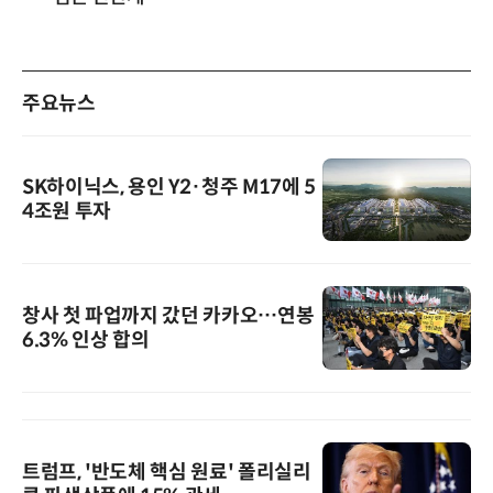
주요뉴스
SK하이닉스, 용인 Y2·청주 M17에 5
4조원 투자
창사 첫 파업까지 갔던 카카오…연봉
6.3% 인상 합의
트럼프, '반도체 핵심 원료' 폴리실리