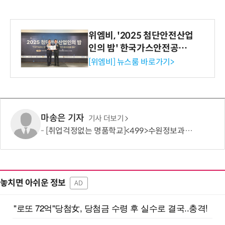
위엠비, '2025 첨단안전산업
인의 밤' 한국가스안전공사
사장상 수상
[위엠비] 뉴스룸 바로가기>
마송은 기자
기사 더보기
[취업걱정없는 명품학교]<499>수원정보과학고등학교
놓치면 아쉬운 정보
AD