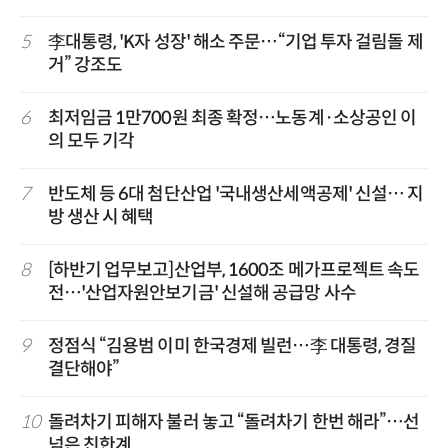
5
李대통령, 'K자 성장' 해소 주문…“기업 투자 걸림돌 제
거” 강조도
6
최저임금 1만700원 최종 확정…노동계·소상공인 이
의 모두 기각
7
반도체 등 6대 첨단산업 '국내생산세액공제' 신설… 지
방 생산 시 혜택
8
[하반기 업무보고]산업부, 1600조 메가프로젝트 속도
전…'산업자원안보기금' 신설해 공급망 사수
9
정점식 “김용범 이미 한국경제 빌런…李 대통령, 경질
결단해야”
10
돌려차기 피해자 불러 놓고 “돌려차기 한번 해라”…선
넘은 친한계